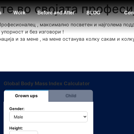
те во својата професи
s
Work
Before and After
BLOG
Con
 Професионалец , максимално посветен и најголема под
 упорност и без изговори !
ација и за мене , на мене останува колку сакам и колк
Global Body Mass Index Calculator
Grown ups
Child
Gender:
Height: