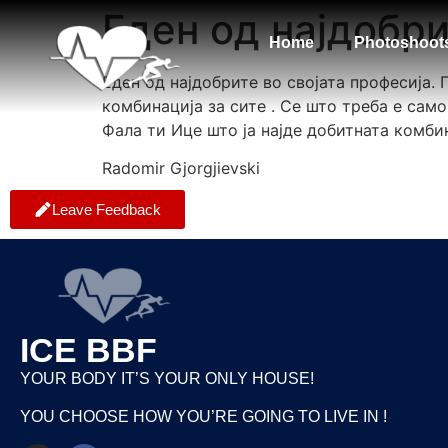
Еден од најдобри
Home
Photoshoot
Еден од најдобрите во својата професија.
комбинација за сите . Се што треба е само
Фала ти Ице што ја најде добитната комбин
Radomir Gjorgjievski
Leave Feedback
ICE BBF
YOUR BODY IT’S YOUR ONLY HOUSE!
YOU CHOOSE HOW YOU’RE GOING TO LIVE IN !