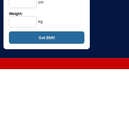
cm
Weight:
kg