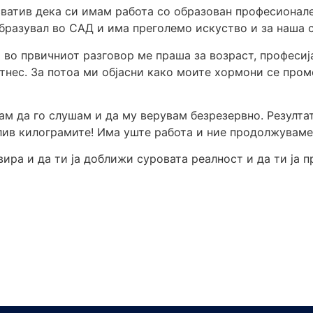
ватив дека си имам работа со образован професионалец
бразувал во САД и има преголемо искуство и за наша с
 во првичниот разговор ме праша за возраст, професи
нес. За потоа ми објасни како моите хормони се проме
ам да го слушам и да му верувам безрезервно. Резулта
алив килограмите! Има уште работа и ние продолжувам
вира и да ти ја доближи суровата реалност и да ти ја 