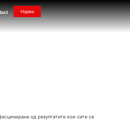
Најава
tact
фасцинирана од резултатите кои сите се