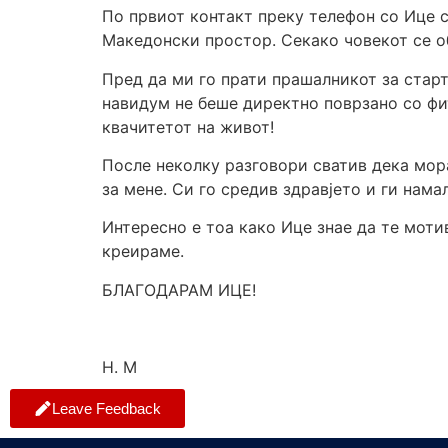
По првиот контакт преку телефон со Ице с
Македонски простор. Секако човекот се о
Пред да ми го прати прашалникот за старт
навидум не беше директно поврзано со фит
квачитетот на живот!
После неколку разговори сватив дека мор
за мене. Си го средив здравјето и ги нам
Интересно е тоа како Ице знае да те моти
креираме.
БЛАГОДАРАМ ИЦЕ!
Н. М
Leave Feedback