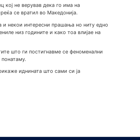
 кој не верував дека го има на
реќа се вратил во Македонија.
ја и некои интересни прашања но ниту едно
ниле низ годините и како тоа влијае на
тите што ги постигнавме се феноменални
е понатаму.
прикаже иднината што сами си ја