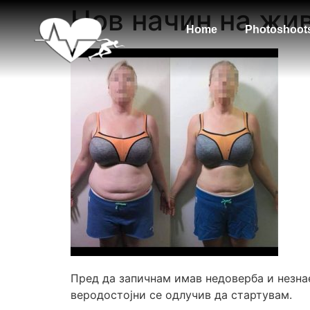
Нов начин на жи
Home
Photoshoot
Пред да запичнам имав недоверба и незна
веродостојни се одлучив да стартувам.