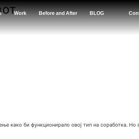
вот
s
Work
Before and After
BLOG
Con
ење како би функционирало овој тип на соработка. Но 