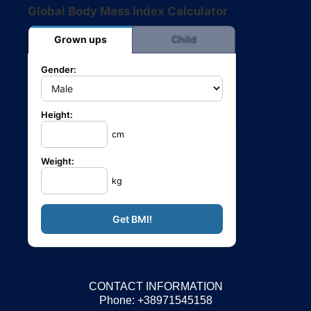
Global Body Mass Index Calculator
Grown ups
Child
Gender:
Height:
cm
Weight:
kg
CONTACT INFORMATION
Phone: +38971545158