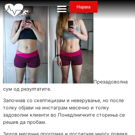
Најава
Презадоволна
сум од резултатите.
Започнав со скептицизам и неверување, но после
толку објави на инстаграм месечно и толку
задоволни клиенти во Понедлничките сториња се
решив да пробам.
Зедов месечна програма и постигнав многу повеке