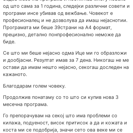
од што сама за 1 година, следејки различни совети и
програми инсе убивав од вежбање. Човекот е
професионалец и не дозволува да имаш нејаснотии.
Програмата ми беше 39страни на А4 формат,
прецизно, детално понпрофесионално неможе да
биде.
Се што ми беше нејасно одма Ице ми го образложи
и дообјасни. Резултат имав за 7 дена. Никогаш не ме
остави да имам нешто нејасно, секогаш доследен на
кажаното.
Благодарам голем човеку.
Продолжив понатаму со то што си купив нова 3
месечна програма.
Го препорачувам на секој што има проблеми со
килажа, подуеност, висок притисок а да и кожата и
коста ми се подобрија, значи сето ова веке ми се