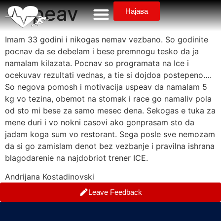
uspeav
Најава
Imam 33 godini i nikogas nemav vezbano. So godinite
pocnav da se debelam i bese premnogu tesko da ja
namalam kilazata. Pocnav so programata na Ice i
ocekuvav rezultati vednas, a tie si dojdoa postepeno….
So negova pomosh i motivacija uspeav da namalam 5
kg vo tezina, obemot na stomak i race go namaliv pola
od sto mi bese za samo mesec dena. Sekogas e tuka za
mene duri i vo nokni casovi ako gonprasam sto da
jadam koga sum vo restorant. Sega posle sve nemozam
da si go zamislam denot bez vezbanje i pravilna ishrana
blagodarenie na najdobriot trener ICE.
Andrijana Kostadinovski
Leave Feedback