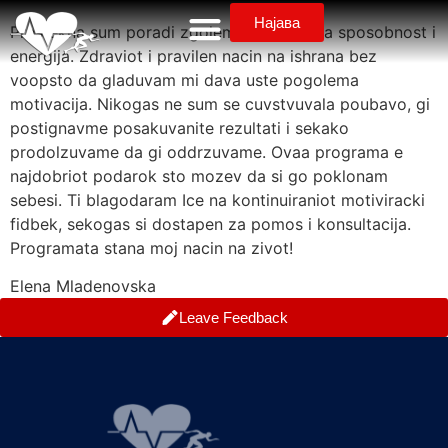
Најава
Presrekna sum poradi zgolemenata fizicka sposobnost i
energija. Zdraviot i pravilen nacin na ishrana bez
voopsto da gladuvam mi dava uste pogolema
motivacija. Nikogas ne sum se cuvstvuvala poubavo, gi
postignavme posakuvanite rezultati i sekako
prodolzuvame da gi oddrzuvame. Ovaa programa e
najdobriot podarok sto mozev da si go poklonam
sebesi. Ti blagodaram Ice na kontinuiraniot motiviracki
fidbek, sekogas si dostapen za pomos i konsultacija.
Programata stana moj nacin na zivot!
Elena Mladenovska
Leave Feedback