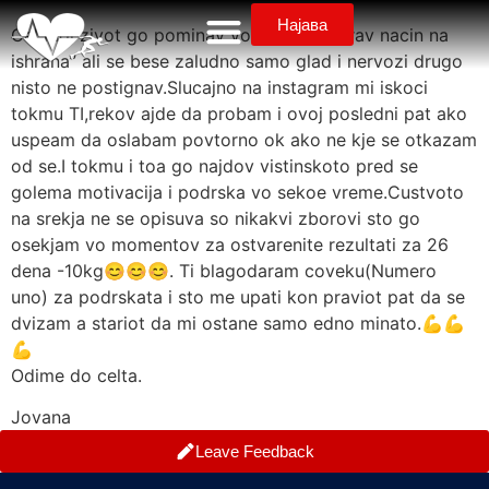
Најава
Cel moj zivot go pominav vo “dieti” i “zdrav nacin na
ishrana” ali se bese zaludno samo glad i nervozi drugo
nisto ne postignav.Slucajno na instagram mi iskoci
tokmu TI,rekov ajde da probam i ovoj posledni pat ako
uspeam da oslabam povtorno ok ako ne kje se otkazam
od se.I tokmu i toa go najdov vistinskoto pred se
golema motivacija i podrska vo sekoe vreme.Custvoto
na srekja ne se opisuva so nikakvi zborovi sto go
osekjam vo momentov za ostvarenite rezultati za 26
dena -10kg😊😊😊. Ti blagodaram coveku(Numero
uno) za podrskata i sto me upati kon praviot pat da se
dvizam a stariot da mi ostane samo edno minato.💪💪
💪
Odime do celta.
Jovana
Leave Feedback