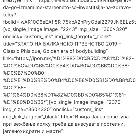
lifestyle” link=”https://www.makmoda.com/ivitsa-janev-
da-go-izmamime-stareeneto-so-investitsija-na-zdravo-
telo/?
fbclid=IwAR10O6eEAfi5R_75kbA2nPryGdal2279JN6ELz5
[vc_single_image image=”2243″ img_size=”360×320″
onclick=”custom_link” img_link_target=”_blank”
title=”ЗЛАТО НА БАЛКАНСКО ПРВЕНСТВО 2019 –
Classic Phisique, Golden era of bodybuilding”
link=”https://ipon.mk/%D1%88%D0%B5%D1%81%D1%82-
%D0%BC%D0%B5%D0%B4%D0%B0%D0%BB%D0%B8-
%D0%B7%D0%B0-
%D0%B1%D0%BE%D0%B4%D0%B8%D0%B1%D0%B8%D0
%D0%B8-
%D1%84%D0%B8%D1%82%D0%BD%D0%B5%D1%81-
%D1%80%D0%B5/”][vc_single_image image=”2370″
img_size=”360×320″ onclick=”custom_link”
img_link_target=”_blank” title=”Ивица Јанев советува
при вежбање колку треба да внесувате протеини,
јагленохидрати и масти”