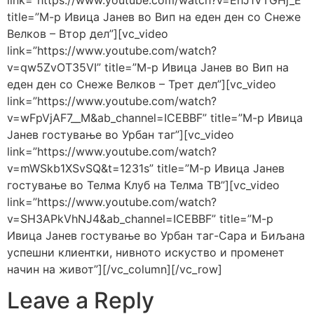
link=”https://www.youtube.com/watch?v=EhJ1VTGHj_E”
title=”М-р Ивица Јанев во Вип на еден ден со Снеже
Велков – Втор дел”][vc_video
link=”https://www.youtube.com/watch?
v=qw5ZvOT35VI” title=”М-р Ивица Јанев во Вип на
еден ден со Снеже Велков – Трет дел”][vc_video
link=”https://www.youtube.com/watch?
v=wFpVjAF7__M&ab_channel=ICEBBF” title=”М-р Ивица
Јанев гостување во Урбан таг”][vc_video
link=”https://www.youtube.com/watch?
v=mWSkb1XSvSQ&t=1231s” title=”М-р Ивица Јанев
гостување во Телма Клуб на Телма ТВ”][vc_video
link=”https://www.youtube.com/watch?
v=SH3APkVhNJ4&ab_channel=ICEBBF” title=”М-р
Ивица Јанев гостување во Урбан таг-Сара и Биљана
успешни клиентки, нивното искуство и променет
начин на живот”][/vc_column][/vc_row]
Leave a Reply