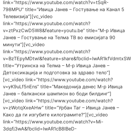
link=”https://www.youtube.com/watch?v=tSqR-
798MPU” title=”Ивица Јанев – Гостување на Канал 5
Телевизија”][vc_video
link=”https://www.youtube.com/watch?
v=ztPxzCwD5W8&feature=youtu.be” title=”М-р Ивица
Јанев – Гостување на Телма ТВ во емисијата 90
минути”][vc_video
link=”https://www.youtube.com/watch?
v=BzTEpyMDtwI&feature=share&fbclid=IwAR1kfVdmtxS
title=”Утринска на Телма – М-р Ивица Јанев –
Детоксикација и подготовка за здраво тело”]
[vc_video link=”https://www.youtube.com/watch?
v=yK9uLf5nEns” title=”Македонија денес М-р Ивица
Јанев – балкански шампион во боди билдинг”]
[vc_video link=”https://www.youtube.com/watch?
v=zWotqXxeAHw” title=”Урбан Таг – Ивица Јанев –
Како да ги изгубите килограмите?”][vc_video
link=”https://www.youtube.com/watch?v=Mi-
3dgfj3wA&fbclid=IwAR1cB8lBeD-