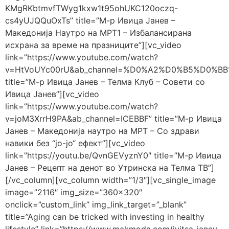
KMgRKbtmvfTWyg1kxw1t95ohUKC120oczq-
cs4yUJQQuOxTs” title=”М-р Ивица Јанев –
Македонија Наутро на МРТ1 – Избалансирана
исхрана за време на празниците”][vc_video
link=”https://www.youtube.com/watch?
v=HtVoUYc00rU&ab_channel=%D0%A2%D0%B5%D0%
title=”М-р Ивица Јанев – Телма Клуб – Совети со
Ивица Јанев”][vc_video
link=”https://www.youtube.com/watch?
v=joM3XrrH9PA&ab_channel=ICEBBF” title=”М-р Ивица
Јанев – Македонија наутро на МРТ – Со здрави
навики без “јо-јо“ ефект”][vc_video
link=”https://youtu.be/QvnGEVyznY0″ title=”М-р Ивица
Јанев – Рецепт на денот во Утринска на Телма ТВ”]
[/vc_column][vc_column width=”1/3″][vc_single_image
image=”2116″ img_size=”360×320″
onclick=”custom_link” img_link_target=”_blank”
title=”Aging can be tricked with investing in healthy