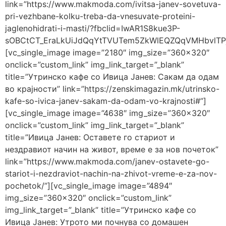
link=”https://www.makmoda.com/ivitsa-janev-sovetuva-
pri-vezhbane-kolku-treba-da-vnesuvate-proteini-
jaglenohidrati-i-masti/?fbclid=IwAR1S8kue3P-
sOBCtCT_EraLkUiJdQqYtTVUTem5ZkWlEQZQqVMHbvlTPj
[vc_single_image image=”2180″ img_size=”360×320″
onclick=”custom_link” img_link_target=”_blank”
title=”Утринско кафе со Ивица Јанев: Сакам да одам
во крајности” link=”https://zenskimagazin.mk/utrinsko-
kafe-so-ivica-janev-sakam-da-odam-vo-krajnosti#”]
[vc_single_image image=”4638″ img_size=”360×320″
onclick=”custom_link” img_link_target=”_blank”
title=”Ивица Јанев: Оставете го стариот и
нездравиот начин на живот, време е за нов почеток”
link=”https://www.makmoda.com/janev-ostavete-go-
stariot-i-nezdraviot-nachin-na-zhivot-vreme-e-za-nov-
pochetok/”][vc_single_image image=”4894″
img_size=”360×320″ onclick=”custom_link”
img_link_target=”_blank” title=”Утринско кафе со
Ивица Јанев: Утрото ми почнува со домашен