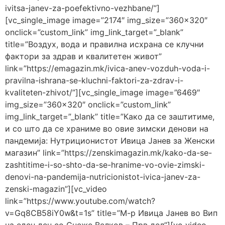
ivitsa-janev-za-poefektivno-vezhbane/”]
[vc_single_image image=”2174″ img_size=”360×320″
onclick=”custom_link” img_link_target=”_blank”
title=”Воздух, вода и правилна исхрана се клучни
фактори за здрав и квалитетен живот”
link=”https://emagazin.mk/ivica-anev-vozduh-voda-i-
pravilna-ishrana-se-kluchni-faktori-za-zdrav-i-
kvaliteten-zhivot/”][vc_single_image image=”6469″
img_size=”360×320″ onclick=”custom_link”
img_link_target=”_blank” title=”Како да се заштитиме,
и со што да се храниме во овие зимски денови на
пандемија: Нутриционистот Ивица Јанев за Женски
магазин” link=”https://zenskimagazin.mk/kako-da-se-
zashtitime-i-so-shto-da-se-hranime-vo-ovie-zimski-
denovi-na-pandemija-nutricionistot-ivica-janev-za-
zenski-magazin”][vc_video
link=”https://www.youtube.com/watch?
v=Gq8CB58iY0w&t=1s” title=”М-р Ивица Јанев во Вип