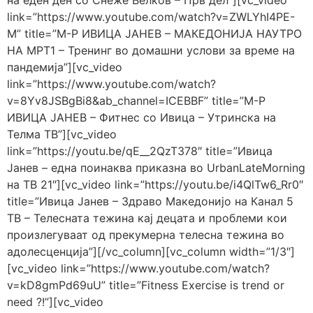
на еден ден со Снеже Велков – Прв дел”][vc_video
link=”https://www.youtube.com/watch?v=ZWLYhI4PE-
M” title=”М-Р ИВИЦА ЈАНЕВ – МАКЕДОНИЈА НАУТРО
НА МРТ1 – Тренинг во домашни услови за време на
пандемија”][vc_video
link=”https://www.youtube.com/watch?
v=8Yv8JSBgBi8&ab_channel=ICEBBF” title=”М-Р
ИВИЦА ЈАНЕВ – Фитнес со Ивица – Утринска на
Телма ТВ”][vc_video
link=”https://youtu.be/qE__2QzT378″ title=”Ивица
Јанев – една поинаква приказна во UrbanLateMorning
на ТВ 21″][vc_video link=”https://youtu.be/i4QlTw6_Rr0″
title=”Ивица Јанев – Здраво Македонијо на Канал 5
ТВ – Телесната тежина кај децата и проблеми кои
произлегуваат од прекумерна телесна тежина во
адолесценција”][/vc_column][vc_column width=”1/3″]
[vc_video link=”https://www.youtube.com/watch?
v=kD8gmPd69uU” title=”Fitness Exercise is trend or
need ?!”][vc_video