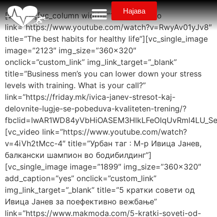
Најава
[vc_row][vc_column width=”1/3″][vc_video
link=”https://www.youtube.com/watch?v=RwyAv01yJv8″
title=”The best habits for healthy life”][vc_single_image
image=”2123″ img_size=”360×320″
onclick=”custom_link” img_link_target=”_blank”
title=”Business men’s you can lower down your stress
levels with training. What is your call?”
link=”https://friday.mk/ivica-janev-stresot-kaj-
delovnite-lugje-se-pobeduva-kvaliteten-trening/?
fbclid=IwAR1WD84yVbHiOASEM3HlkLFeOIqUvRml4LU_S
[vc_video link=”https://www.youtube.com/watch?
v=4iVh2tMcc-4″ title=”Урбан таг : М-р Ивица Јанев,
балкански шампион во бодибилдинг”]
[vc_single_image image=”1899″ img_size=”360×320″
add_caption=”yes” onclick=”custom_link”
img_link_target=”_blank” title=”5 кратки совети од
Ивица Јанев за поефективно вежбање”
link=”https://www.makmoda.com/5-kratki-soveti-od-