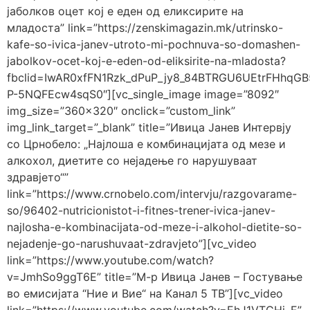
јаболков оцет кој е еден од еликсирите на
младоста” link=”https://zenskimagazin.mk/utrinsko-
kafe-so-ivica-janev-utroto-mi-pochnuva-so-domashen-
jabolkov-ocet-koj-e-eden-od-eliksirite-na-mladosta?
fbclid=IwAR0xfFN1Rzk_dPuP_jy8_84BTRGU6UEtrFHhqGB
P-5NQFEcw4sqS0″][vc_single_image image=”8092″
img_size=”360×320″ onclick=”custom_link”
img_link_target=”_blank” title=”Ивица Јанев Интервју
со Црнобело: „Најлоша е комбинацијата од мезе и
алкохол, диетите со нејадење го нарушуваат
здравјето“”
link=”https://www.crnobelo.com/intervju/razgovarame-
so/96402-nutricionistot-i-fitnes-trener-ivica-janev-
najlosha-e-kombinacijata-od-meze-i-alkohol-dietite-so-
nejadenje-go-narushuvaat-zdravjeto”][vc_video
link=”https://www.youtube.com/watch?
v=JmhSo9ggT6E” title=”М-р Ивица Јанев – Гостување
во емисијата “Ние и Вие“ на Канал 5 ТВ”][vc_video